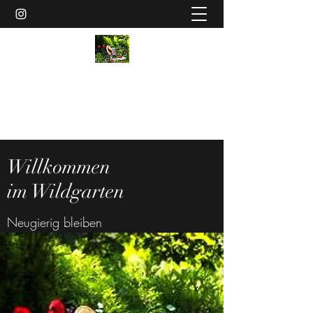
Wildgarten
MeinWildgartenGemueseFenster@gmail.com
Willkommen
im Wildgarten
Neugierig bleiben