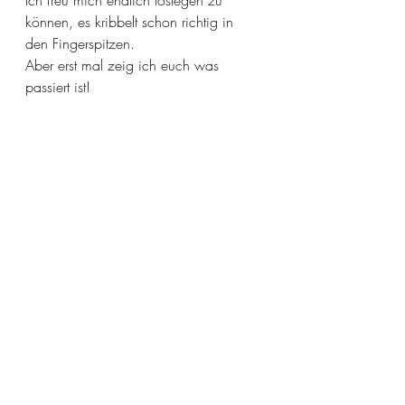
Ich freu mich endlich loslegen zu 
können, es kribbelt schon richtig in 
den Fingerspitzen. 
Aber erst mal zeig ich euch was 
passiert ist! 