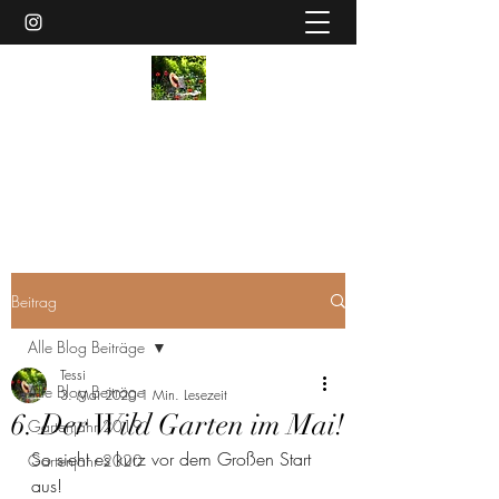
Wildgarten
MeinWildgartenGemueseFenster@gmail.com
Beitrag
Alle Blog Beiträge
Tessi
Alle Blog Beiträge
3. Mai 2020
1 Min. Lesezeit
6. Der Wild Garten im Mai!
Gartenjahr 2019
So sieht es kurz vor dem Großen Start 
Gartenjahr 2020
aus! 